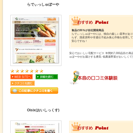
らでぃっしゅぼーや
食品の90％が自社開発商品
らでぃっしゅぼーやには、独自の厳しい基準があ
らず、国産原料や非遺伝子組み換え作物を使用し
安心ですね！
安心でおいしい宅配サービス 年間約7,000品目の
ゅぼーやがお届けする勇気･低農薬野菜がおいしくて安心
Oisix(おいしっくす)